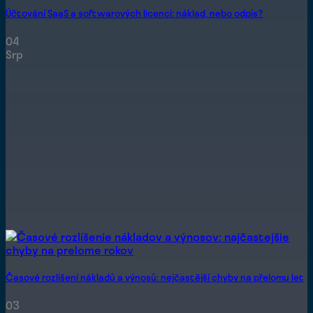
Účtování SaaS a softwarových licencí: náklad, nebo odpis?
04
Srp
Časové rozlišení nákladů a výnosů: nejčastější chyby na přelomu let
03