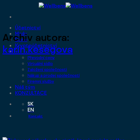
Přeskočit
na
obsah
Účetnictví
Mzdy
Archiv autora:
Daně
Kryptoúčetnictví
karin.kesegova
+
Převodní ceny
Virtuální sídlo
Založení společnosti
Nákup a prodej společností
Firemní služby
Náš tým
KONZULTACE
SK
EN
Kontakt