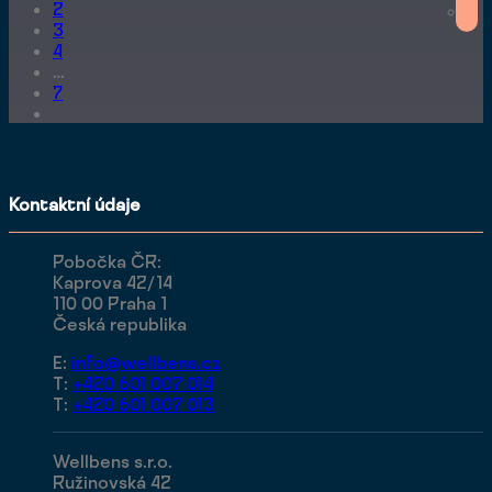
2
3
4
…
7
Kontaktní údaje
Pobočka ČR:
Kaprova 42/14
110 00 Praha 1
Česká republika
E:
info@wellbens.cz
T:
+420 601 007 014
T:
+420 601 007 013
Wellbens s.r.o.
Ružinovská 42