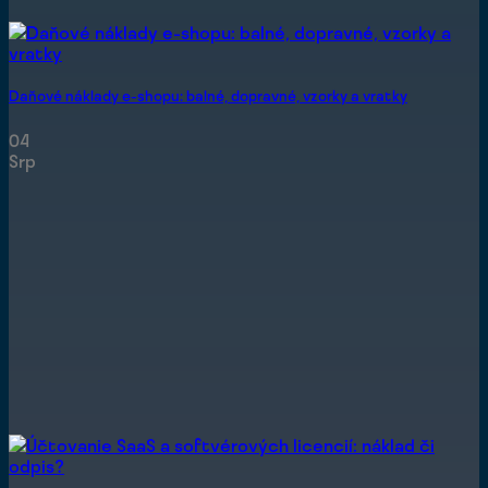
Daňové náklady e-shopu: balné, dopravné, vzorky a vratky
04
Srp