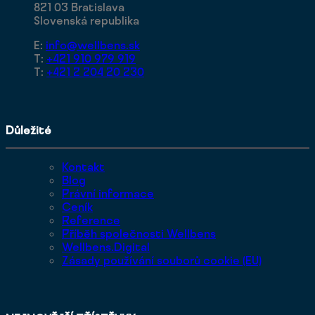
821 03 Bratislava
Slovenská republika
E:
info@wellbens.sk
T:
+421 910 979 919
T:
+421 2 204 20 230
Důležité
Kontakt
Blog
Právní informace
Ceník
Reference
Příběh společnosti Wellbens
Wellbens.Digital
Zásady používání souborů cookie (EU)