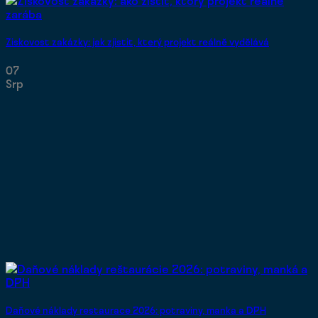
Ziskovost zakázky: jak zjistit, který projekt reálně vydělává
07
Srp
Daňové náklady restaurace 2026: potraviny, manka a DPH