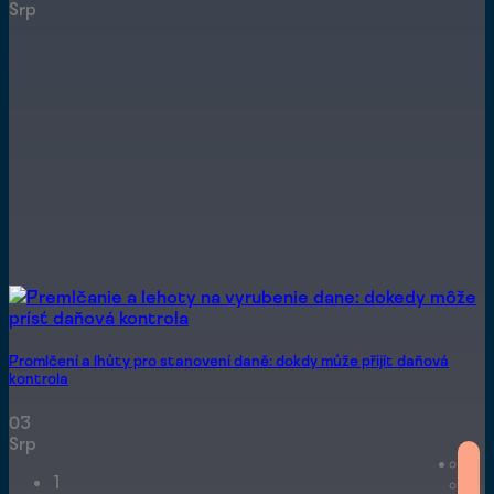
Srp
Promlčení a lhůty pro stanovení daně: dokdy může přijít daňová
kontrola
03
Srp
1