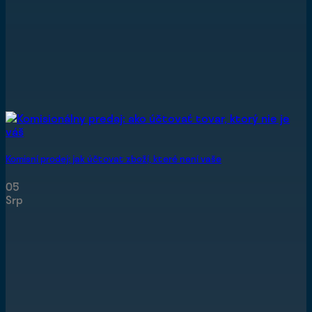
Komisní prodej: jak účtovat zboží, které není vaše
05
Srp