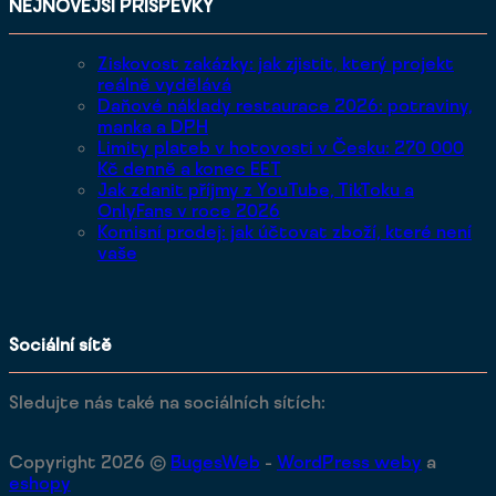
NEJNOVĚJŠÍ PŘÍSPĚVKY
Ziskovost zakázky: jak zjistit, který projekt
reálně vydělává
Daňové náklady restaurace 2026: potraviny,
manka a DPH
Limity plateb v hotovosti v Česku: 270 000
Kč denně a konec EET
Jak zdanit příjmy z YouTube, TikToku a
OnlyFans v roce 2026
Komisní prodej: jak účtovat zboží, které není
vaše
Sociální sítě
Sledujte nás také na sociálních sítích:
Copyright 2026 ©
BugesWeb
-
WordPress weby
a
eshopy