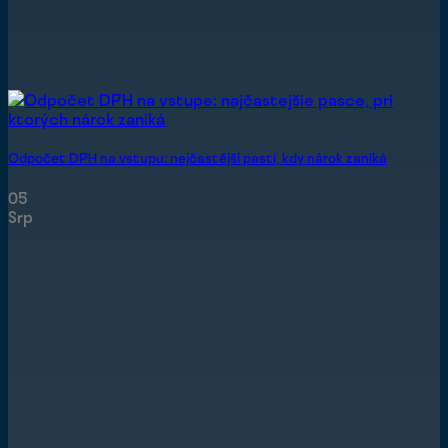
Odpočet DPH na vstupu: nejčastější pasti, kdy nárok zaniká
05
Srp