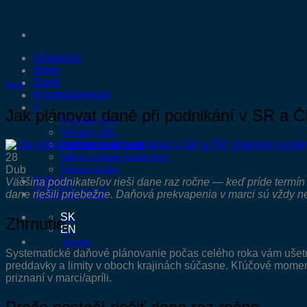
Přeskočit
na
obsah
Účetnictví
Mzdy
Daně
Daně
Kryptoúčetnictví
+
Jak plánovat daně při podnikání v SR a Č
Převodní ceny
Virtuální sídlo
Založení společnosti
28
Nákup a prodej společností
Dub
Firemní služby
Náš tým
Väčšina podnikateľov rieši dane raz ročne — keď príde termín 
KONZULTACE
dane riešili priebežne. Daňová prekvapenia v marci sú vždy n
SK
Zhrnutie
EN
Kontakt
Systematické daňové plánovanie počas celého roka vám ušetrí 
preddavky a limity v oboch krajinách súčasne. Kľúčové momen
priznaní v marci/apríli.