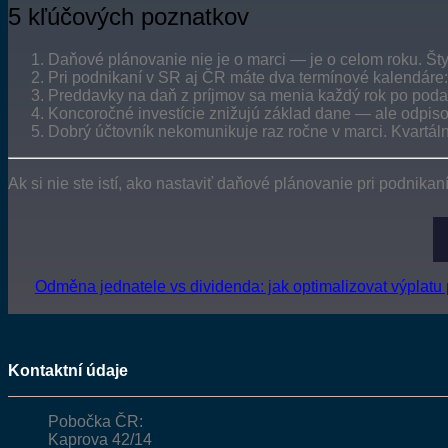
5 kľúčových poznatkov
Daňové plánovanie nie je o marci — je o celom roku. Štyr
Pri podnikaní v SR aj ČR máte dva termínové kalendáre: SR
Preddavky na daň z príjmov sa menia každý rok po podan
Koncoročné investície znižujú základ dane — ale odpis
Dobrý účtovník nekomunikuje raz ročne v marci. Kvartá
Ak si nie ste istí, ako nastaviť daňové plánovanie pri podnik
Odměna jednatele vs dividenda: jak optimalizovat výplatu 
Kontaktní údaje
Pobočka ČR:
Kaprova 42/14