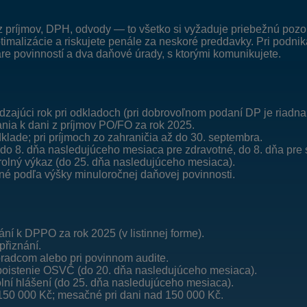
z príjmov, DPH, odvody — to všetko si vyžaduje priebežnú pozo
optimalizácie a riskujete penále za neskoré preddavky. Pri podni
re povinností a dva daňové úrady, s ktorými komunikujete.
zajúci rok pri odkladoch (pri dobrovoľnom podaní DP je riadna 
nia k dani z príjmov PO/FO za rok 2025.
klade; pri príjmoch zo zahraničia až do 30. septembra.
8. dňa nasledujúceho mesiaca pre zdravotné, do 8. dňa pre s
olný výkaz (do 25. dňa nasledujúceho mesiaca).
né podľa výšky minuloročnej daňovej povinnosti.
ní k DPPO za rok 2025 (v listinnej forme).
přiznání.
oradcom alebo pri povinnom audite.
poistenie OSVČ (do 20. dňa nasledujúceho mesiaca).
lní hlášení (do 25. dňa nasledujúceho mesiaca).
–150 000 Kč; mesačné pri dani nad 150 000 Kč.