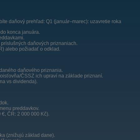
obíte daňový prehľad: Q1 (január–marec): uzavretie roka
 do konca januára.
reddavkami.
v príslušných daňových priznaniach.
ČR) alebo požiadať o odklad.
odaného daňového priznania.
sťovňa/ČSSZ ich upraví na základe priznaní.
na vs dividenda).
dok.
 zmenu preddavkov.
0 €, ČR: 2 000 000 Kč).
ka (znižujú základ dane).