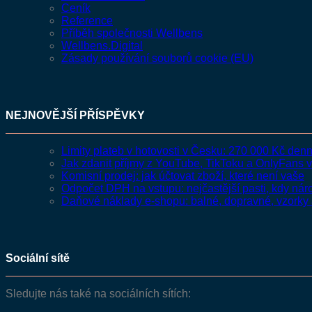
Ceník
Reference
Příběh společnosti Wellbens
Wellbens.Digital
Zásady používání souborů cookie (EU)
NEJNOVĚJŠÍ PŘÍSPĚVKY
Limity plateb v hotovosti v Česku: 270 000 Kč de
Jak zdanit příjmy z YouTube, TikToku a OnlyFans 
Komisní prodej: jak účtovat zboží, které není vaše
Odpočet DPH na vstupu: nejčastější pasti, kdy nár
Daňové náklady e-shopu: balné, dopravné, vzorky 
Sociální sítě
Sledujte nás také na sociálních sítích: