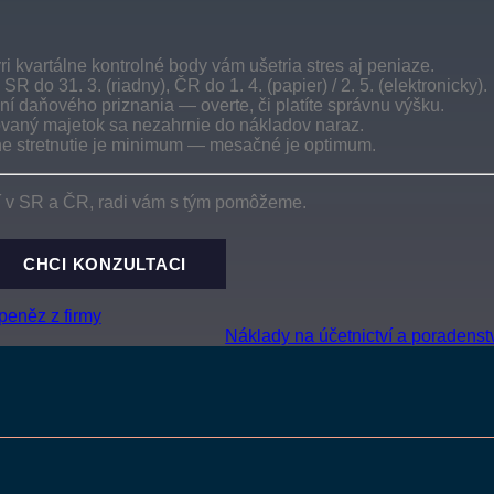
i kvartálne kontrolné body vám ušetria stres aj peniaze.
 do 31. 3. (riadny), ČR do 1. 4. (papier) / 2. 5. (elektronicky).
í daňového priznania — overte, či platíte správnu výšku.
ovaný majetok sa nezahrnie do nákladov naraz.
lne stretnutie je minimum — mesačné je optimum.
aní v SR a ČR, radi vám s tým pomôžeme.
CHCI KONZULTACI
peněz z firmy
Náklady na účetnictví a poradenst