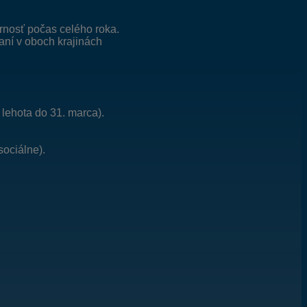
rnosť počas celého roka.
kaní v oboch krajinách
lehota do 31. marca).
ociálne).