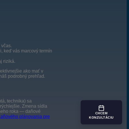
 včas.
, keď vás marcový termín
 riziká.
ektívnejšie ako mať v
i náš podrobný prehľad.
á, technika) sa
rýchlejšie. Zmena sídla
árneho roka — daňové
CHCEM
aňového plánovania pre
KONZULTÁCIU