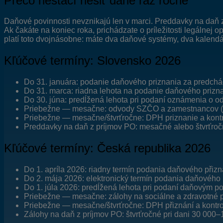
Prečo nestačí riešiť dane raz ročne
Daňové povinnosti nevznikajú len v marci. Preddavky na daň 
Ak čakáte na koniec roka, prichádzate o príležitosti legálnej 
platí toto dvojnásobne: máte dva daňové systémy, dva kalendá
Kľúčové termíny: Slovensko 2026
Do 31. januára: podanie daňového priznania za predchád
Do 31. marca: riadna lehota na podanie daňového prizna
Do 30. júna: predĺžená lehota pri podaní oznámenia o od
Priebežne — mesačne: odvody SZČO a zamestnancov (do 
Priebežne — mesačne/štvrťročne: DPH priznanie a kontr
Preddavky na daň z príjmov PO: mesačné alebo štvrťroč
Kľúčové termíny: Česká republika 2026
Do 1. apríla 2026: riadny termín podania daňového přizná
Do 2. mája 2026: elektronický termín podania daňového 
Do 1. júla 2026: predĺžená lehota pri podaní daňovým p
Priebežne — mesačne: zálohy na sociálne a zdravotné 
Priebežne — mesačne/štvrťročne: DPH přiznání a kontro
Zálohy na daň z príjmov PO: štvrťročné pri dani 30 000