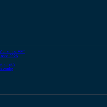
nně a konec EET
v roce 2026
ok zaniká
a vratky