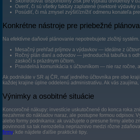
Skontrolovať disponibilný zisk pre výplatu dividendy v ď
Overiť, či sú všetky faktúry zaplatené (niektoré výdavky
Posúdiť, či má zmysel zvýšiť/znížiť odmenu konateľa pr
Konkrétne nástroje pre priebežné plánova
Na efektívne daňové plánovanie nepotrebujete zložitý systém.
Mesačný prehľad príjmov a výdavkov — ideálne z účtovné
Ročný plán daní a odvodov — jednoduchá tabuľka s odh
zaskočí s prázdnym účtom.
Pravidelná komunikácia s účtovníkom — nie raz ročne, ale
Ak podnikáte v SR aj ČR, mať jedného účtovníka pre obe krajin
každej krajine úplne oddelenú administratívu. Ak vás zaujíma
Výnimky a osobitné situácie
Koncoročné nákupy: investície uskutočnené do konca roka zni
nezahrnie do nákladov naraz, ale postupne formou odpisov. Vý
alebo formy podnikania: ak uvažujete o presune firmy alebo 
povinnosti sa tak nerozdelia nepriaznivo medzi rôzne zdaňov
firmy
, kde nájdete ďalšie praktické tipy.