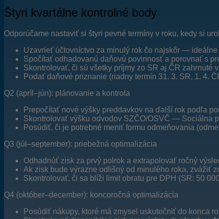
Štyri kvartálne kontrolné body
Odporúčame nastaviť si štyri pevné termíny v roku, kedy si ur
Uzavrieť účtovníctvo za minulý rok čo najskôr — ideálne
Spočítať odhadovanú daňovú povinnosť a porovnať s p
Skontrolovať, či sú všetky príjmy zo SR aj ČR zahrnuté 
Podať daňové priznanie (riadny termín 31. 3. SR, 1. 4. 
Q2 (apríl–jún): plánovanie a kontrola
Prepočítať nové výšky preddavkov na ďalší rok podľa p
Skontrolovať výšku odvodov SZČO/OSVČ — Sociálna poi
Posúdiť, či je potrebné meniť formu odmeňovania (odme
Q3 (júl–september): priebežná optimalizácia
Odhadnúť zisk za prvý polrok a extrapolovať ročný výsle
Ak zisk bude výrazne odlišný od minulého roka, zvážiť
Skontrolovať, či sa blíži limit obratu pre DPH (SR: 50 00
Q4 (október–december): koncoročná optimalizácia
Posúdiť nákupy, ktoré má zmysel uskutočniť do konca ro