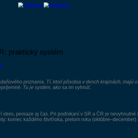
R: praktický systém
daňového priznania. Tí, ktorí pôsobia v dvoch krajinách, majú o
epríjemné. Tu je systém, ako sa im vyhnúť.
stres, peniaze aj čas. Pri podnikaní v SR a ČR je nevyhnutné 
ty: koniec každého štvrťroka, prelom roka (októbre–december)