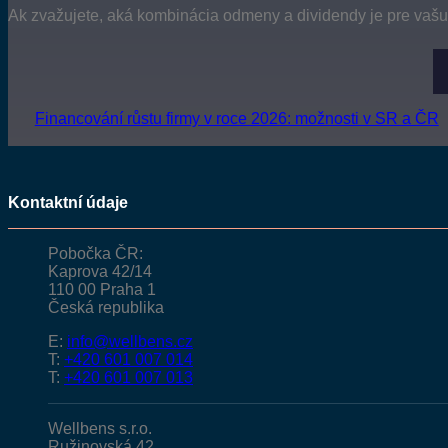
Ak zvažujete, aká kombinácia odmeny a dividendy je pre vaš
Financování růstu firmy v roce 2026: možnosti v SR a ČR
Kontaktní údaje
Pobočka ČR:
Kaprova 42/14
110 00 Praha 1
Česká republika
E:
info@wellbens.cz
T:
+420 601 007 014
T:
+420 601 007 013
Wellbens s.r.o.
Ružinovská 42