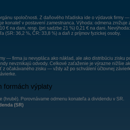
rgánu spoločnosti. Z daňového hľadiska ide o výdavok firmy 
je konateľ v postavení zamestnanca. Výhoda: odmena znižuje zi
,10 € na dani, resp. (pri sadzbe 21 %) 0,21 € na dani. Nevýhoda
 (SR: 36,2 %, ČR: 33,8 %) a daň z príjmov fyzickej osoby.
rmy — firma ju nevypláca ako náklad, ale ako distribúciu zisku
ndy nevznikajú odvody. Celkové zaťaženie je výrazne nižšie ak
 z očakávaného zisku — vždy až po schválení účtovnej závierky.
ávierke.
h formách výplaty
čne (hrubé). Porovnávame odmenu konateľa a dividendu v SR.
denda (SR)