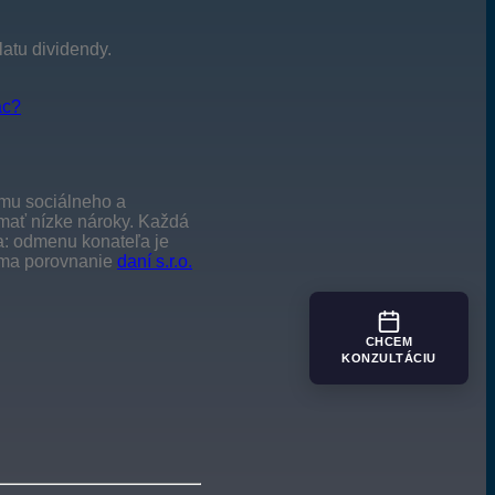
atu dividendy.
ac?
ému sociálneho a
 mať nízke nároky. Každá
a: odmenu konateľa je
íma porovnanie
daní s.r.o.
CHCEM
KONZULTÁCIU