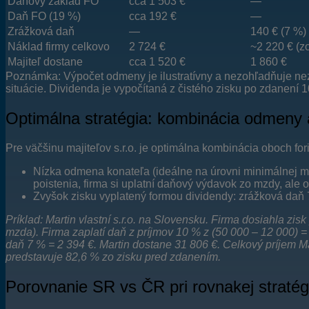
Daňový základ FO
cca 1 503 €
—
Daň FO (19 %)
cca 192 €
—
Zrážková daň
—
140 € (7 %)
Náklad firmy celkovo
2 724 €
~2 220 € (z
Majiteľ dostane
cca 1 520 €
1 860 €
Poznámka: Výpočet odmeny je ilustratívny a nezohľadňuje nez
situácie. Dividenda je vypočítaná z čistého zisku po zdanení 1
Optimálna stratégia: kombinácia odmeny 
Pre väčšinu majiteľov s.r.o. je optimálna kombinácia oboch fo
Nízka odmena konateľa (ideálne na úrovni minimálnej m
poistenia, firma si uplatní daňový výdavok zo mzdy, ale
Zvyšok zisku vyplatený formou dividendy: zrážková daň
Príklad: Martin vlastní s.r.o. na Slovensku. Firma dosiahla z
mzda). Firma zaplatí daň z príjmov 10 % z (50 000 – 12 000) =
daň 7 % = 2 394 €. Martin dostane 31 806 €. Celkový príjem M
predstavuje 82,6 % zo zisku pred zdanením.
Porovnanie SR vs ČR pri rovnakej stratégi