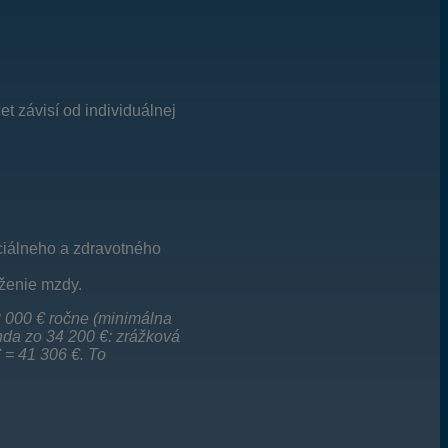
 závisí od individuálnej
ciálneho a zdravotného
aženie mzdy.
12 000 € ročne (minimálna
enda zo 34 200 €: zrážková
 = 41 306 €. To