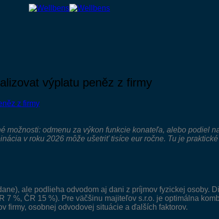
lizovat výplatu peněz z firmy
dné možnosti: odmenu za výkon funkcie konateľa, alebo podiel n
ia v roku 2026 môže ušetriť tisíce eur ročne. Tu je praktické
ane), ale podlieha odvodom aj dani z príjmov fyzickej osoby. D
 7 %, ČR 15 %). Pre väčšinu majiteľov s.r.o. je optimálna kom
v firmy, osobnej odvodovej situácie a ďalších faktorov.