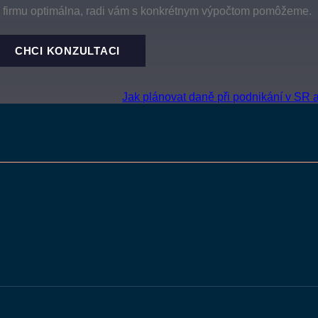
u firmu optimálna, radi vám s konkrétnym výpočtom pomôžeme.
CHCI KONZULTACI
Jak plánovat daně při podnikání v SR 