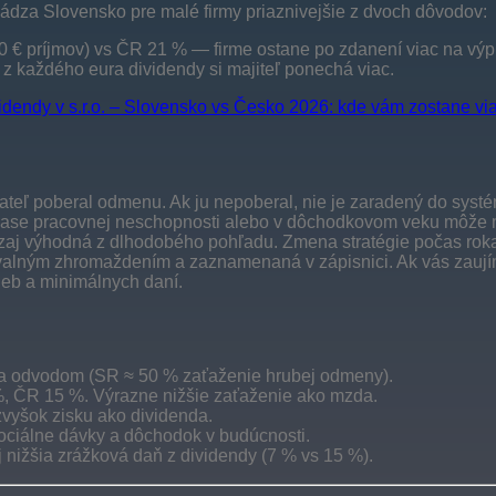
ádza Slovensko pre malé firmy priaznivejšie z dvoch dôvodov:
0 € príjmov) vs ČR 21 % — firme ostane po zdanení viac na výpl
z každého eura dividendy si majiteľ ponechá viac.
idendy v s.r.o. – Slovensko vs Česko 2026: kde vám zostane vi
ateľ poberal odmenu. Ak ju nepoberal, nie je zaradený do syst
e v čase pracovnej neschopnosti alebo v dôchodkovom veku môže
aozaj výhodná z dlhodobého pohľadu. Zmena stratégie počas rok
valným zhromaždením a zaznamenaná v zápisnici. Ak vás zauj
zieb a minimálnych daní.
eha odvodom (SR ≈ 50 % zaťaženie hrubej odmeny).
 ČR 15 %. Výrazne nižšie zaťaženie ako mzda.
vyšok zisku ako dividenda.
ociálne dávky a dôchodok v budúcnosti.
j nižšia zrážková daň z dividendy (7 % vs 15 %).