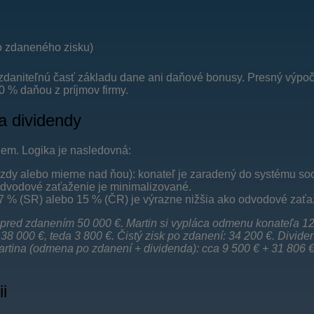
o zdaneného zisku)
daniteľnú časť základu dane ani daňové bonusy. Presný výpočet
0 % daňou z príjmov firmy.
a dividendy
riem. Logika je nasledovná:
zdy alebo mierne nad ňou): konateľ je zaradený do systému so
 odvodové zaťaženie je minimalizované.
 7 % (SR) alebo 15 % (ČR) je výrazne nižšia ako odvodové zať
isk pred zdanením 50 000 €. Martin si vypláca odmenu konateľa 
 38 000 €, teda 3 800 €. Čistý zisk po zdanení: 34 200 €. Divid
artina (odmena po zdanení + dividenda): cca 9 500 € + 31 806 €
i