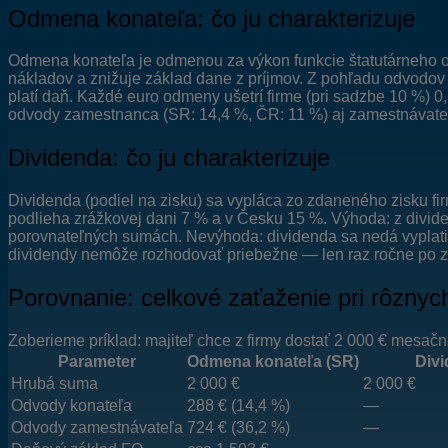
Odmena konateľa: čo ju charakterizuje
Odmena konateľa je odmenou za výkon funkcie štatutárneho o
nákladov a znižuje základ dane z príjmov. Z pohľadu odvodov 
platí daň. Každé euro odmeny ušetrí firme (pri sadzbe 10 %) 0
odvody zamestnanca (SR: 14,4 %, ČR: 11 %) aj zamestnávateľa
Dividenda: čo ju charakterizuje
Dividenda (podiel na zisku) sa vypláca zo zdaneného zisku fi
podlieha zrážkovej dani 7 % a v Česku 15 %. Výhoda: z divide
porovnateľných sumách. Nevýhoda: dividenda sa nedá vyplatiť
dividendy nemôže rozhodovať priebežne — len raz ročne po z
Porovnanie: celkové zaťaženie pri rôznyc
Zoberieme príklad: majiteľ chce z firmy dostať 2 000 € mesa
Parameter
Odmena konateľa (SR)
Divi
Hrubá suma
2 000 €
2 000 €
Odvody konateľa
288 € (14,4 %)
—
Odvody zamestnávateľa
724 € (36,2 %)
—