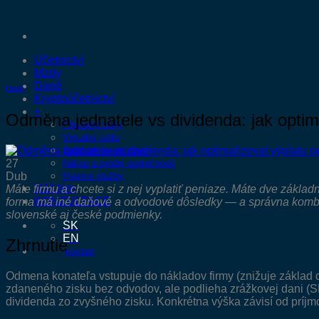
Přeskočit
na
obsah
Účetnictví
Mzdy
Daně
Daně
Kryptoúčetnictví
+
Odměna jednatele vs dividenda: jak optima
Převodní ceny
Virtuální sídlo
Založení společnosti
27
Nákup a prodej společností
Dub
Firemní služby
Náš tým
Máte firmu a chcete si z nej vyplatiť peniaze. Máte dve zákla
KONZULTACE
forma má iné daňové a odvodové dôsledky — a správna kombinác
slovenské aj české podmienky.
SK
EN
Zhrnutie
Kontakt
Odmena konateľa vstupuje do nákladov firmy (znižuje základ d
zdaneného zisku bez odvodov, ale podlieha zrážkovej dani (SR
dividenda zo zvyšného zisku. Konkrétna výška závisí od príjmo