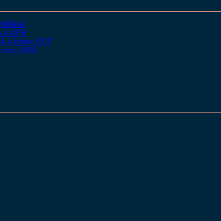
vydělává
ka a DPH
nně a konec EET
v roce 2026