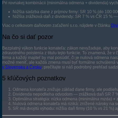
Pri rovnakej kombinácii (minimálna odmena + dividenda) vych
Nižšia sadzba dane z príjmov firmy: SR 10 % (do 100 00
Nižšia zrážková daň z dividendy: SR 7 % vs ČR 15 % — 
Viac o celkovom daňovom zaťažení s.r.o. nájdete v článku
Div
Na čo si dať pozor
Bezplatný výkon funkcie konateľa: zákon nevyžaduje, aby kon
zdravotného poistenia z titulu tejto funkcie. To znamená, ž
firma a každý majiteľ by mal posúdiť, či je nulová odmena n
možné meniť, ale každá zmena musí byť formálne schválená 
v Slovensku a Česku
, prečítajte si náš podrobný prehľad sad
5 kľúčových poznatkov
Odmena konateľa znižuje základ dane firmy, ale podli
Dividenda nepodlieha odvodom — zrážková daň SR 7 %,
Optimálna stratégia: nízka odmena (minimálna mzda) + z
Nulová odmena konateľa má riziká: znížené nároky na s
SR má dvojitú výhodu: nižšia daň firmy (10 % vs 21 %) a