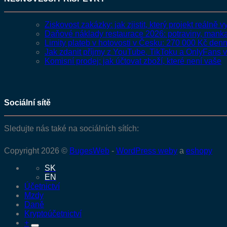
Ziskovost zakázky: jak zjistit, který projekt reálně 
Daňové náklady restaurace 2026: potraviny, man
Limity plateb v hotovosti v Česku: 270 000 Kč de
Jak zdanit příjmy z YouTube, TikToku a OnlyFans 
Komisní prodej: jak účtovat zboží, které není vaše
Sociální sítě
Sledujte nás také na sociálních sítích:
Copyright 2026 ©
BugesWeb
-
WordPress weby
a
eshopy
SK
EN
Účetnictví
Mzdy
Daně
Kryptoúčetnictví
+