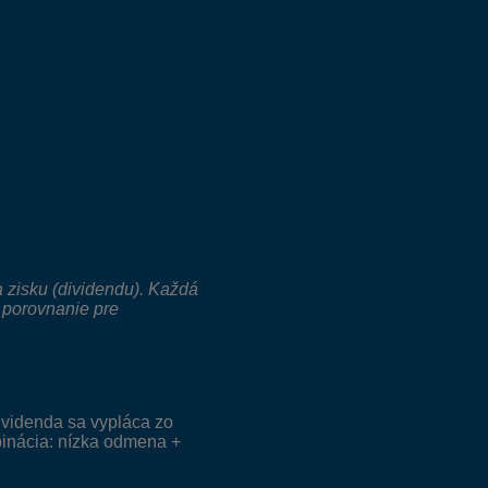
a zisku (dividendu). Každá
 porovnanie pre
ividenda sa vypláca zo
binácia: nízka odmena +