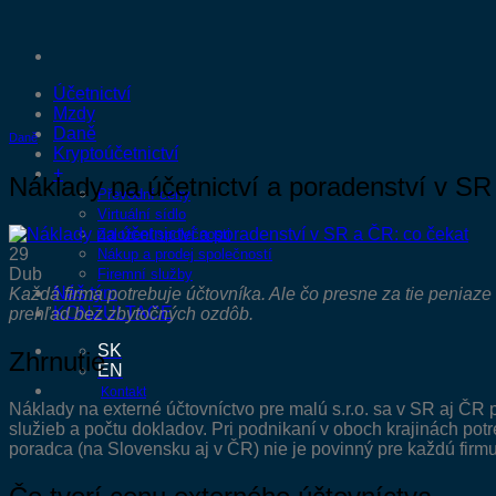
Přeskočit
na
obsah
Účetnictví
Mzdy
Daně
Daně
Kryptoúčetnictví
+
Náklady na účetnictví a poradenství v SR
Převodní ceny
Virtuální sídlo
Založení společnosti
29
Nákup a prodej společností
Dub
Firemní služby
Náš tým
Každá firma potrebuje účtovníka. Ale čo presne za tie peniaze 
KONZULTACE
prehľad bez zbytočných ozdôb.
SK
Zhrnutie
EN
Kontakt
Náklady na externé účtovníctvo pre malú s.r.o. sa v SR aj Č
služieb a počtu dokladov. Pri podnikaní v oboch krajinách po
poradca (na Slovensku aj v ČR) nie je povinný pre každú firmu