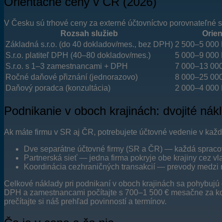
Orientačné ceny v ČR (2026)
V Česku sú trhové ceny za externé účtovníctvo porovnateľné s
Rozsah služieb
Orie
Základná s.r.o. (do 40 dokladov/mes., bez DPH)
2 500–5 000 
S.r.o. platiteľ DPH (40–80 dokladov/mes.)
5 000–9 000 
S.r.o. s 1–3 zamestnancami + DPH
7 000–13 000
Ročné daňové přiznání (jednorazovo)
8 000–25 000
Daňový poradca (konzultácia)
2 000–4 000 
Podnikanie v oboch krajinách: dvojité nák
Ak máte firmu v SR aj ČR, potrebujete účtovné vedenie v každ
Dve separátne účtovné firmy (SR a ČR) — každá spracov
Partnerská sieť — jedna firma pokryje obe krajiny cez vl
Koordinácia cezhraničných transakcií — prevody medzi ma
Celkové náklady pri podnikaní v oboch krajinách sa pohybujú 
DPH a zamestnancami počítajte s 700–1 500 € mesačne za ko
prečítajte si náš prehľad povinností a termínov.