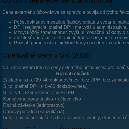
Čo tvorí cenu externého účtovníctva
Cena externého účtovníctva sa spravidla odvíja od týchto fakto
Počet dokladov mesačne (faktúry prijaté a vydané, bank
DPH registrácia: platiteľ DPH má vyššiu administratívnu
Mzdy: každý zamestnanec zvyšuje mesačné náklady o sp
Zložitosť operácií: cezhraničné transakcie, cudzomenové 
Rozsah poradenstva: niektoré firmy chcú len základnú evi
Orientačné ceny v SR (2026)
Na Slovenskom trhu sa ceny externého účtovníctva pre malú s
Rozsah služieb
Základná s.r.o. (20–40 dokladov/mes., bez DPH, bez zamest
S.r.o. platiteľ DPH (40–80 dokladov/mes.)
S.r.o. s 1–3 zamestnancami + DPH
Komplexné poradenstvo + účtovníctvo
Ročná závierka (jednorazovo)
Daňový poradca (konzultácia)
Tieto ceny sú orientačné a líšia sa podľa lokality, skúseností ú