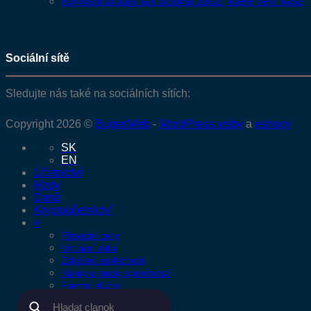
Komisní prodej: jak účtovat zboží, které není vaše
Sociální sítě
Sledujte nás také na sociálních sítích:
Copyright 2026 ©
BugesWeb
-
WordPress weby
a
eshopy
SK
EN
Účetnictví
Mzdy
Daně
Kryptoúčetnictví
+
Převodní ceny
Virtuální sídlo
Založení společnosti
Nákup a prodej společností
Firemní služby
Náš tým
KONZULTACE