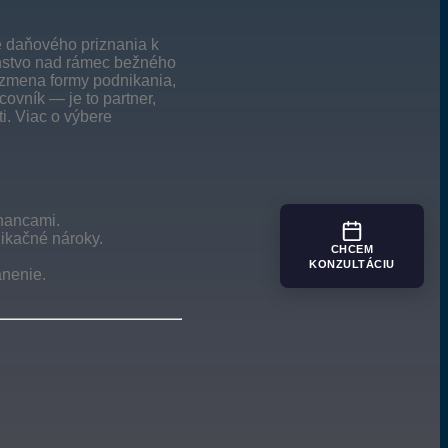
e daňového priznania k
denstvo nad rámec bežného
 (zmena formy podnikania,
covník — je to partner,
i. Viac o výbere
tnancami.
ikačné nároky.
CHCEM
KONZULTÁCIU
anenie.