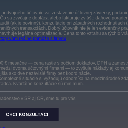
 podvojného účtovníctva, zostavenie účtovnej závierky, podani
ľ). Čo sa zvyčajne dopláca alebo fakturuje zvlášť: daňové pora
audit (ak je povinný), konzultácie pri zásadných rozhodnutiach
hraničných transakciách. Dobrý účtovník nie je len evidenčný pra
navrhuje legálne optimalizácie. Cena tohto vzťahu sa rýchlo vrát
 ktorý vám reálne pomôže s firmou
.
d 100 € mesačne — cena rastie s počtom dokladov, DPH a zames
u medzi dvoma účtovnými firmami — to zvyšuje náklady aj komun
ejšia ako dve nezávislé firmy bez koordinácie.
komplexné situácie si vyžadujú odborníka na medzinárodné zd
oradca. Kvartálne konzultácie sú minimum.
radenstvo v SR aj ČR, sme tu pre vás.
CHCI KONZULTACI
tém