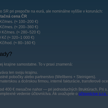
o SR pri prepočte na eurá, ale nominálne vyššie v korunách:
ntačná cena ČR
Kč/mes. (≈ 100–200 €)
Kč/mes. (≈ 200–360 €)
 Kč/mes. (≈ 280–520 €)
 Kč (≈ 320–1 000 €)
Kč/hod. (≈ 80–160 €)
lady?
ej krajine samostatne. To v praxi znamená:
áva len svoju krajinu.
astné pobočky alebo partnerstvo (Wellbens + Steinigers).
terskou a dcérskou firmou, interné fakturácie, transferové oc
od 400 € mesačne nahor — pri jednoduchých štruktúrach. Pri s.r
mplexné vedenie účtovníctva. Ak uvažujete o
účtovníctve s.r.o