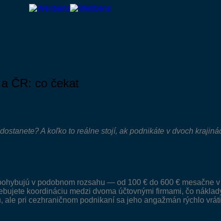
 a ČR: co čekat
dostanete? A koľko to reálne stojí, ak podnikáte v dvoch krajiná
R pohybujú v podobnom rozsahu — od 100 € do 600 € mesačne v 
trebujete koordináciu medzi dvoma účtovnými firmami, čo nákla
, ale pri cezhraničnom podnikaní sa jeho angažmán rýchlo vráti