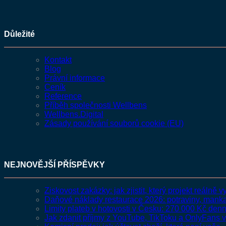
Důležité
Kontakt
Blog
Právní informace
Ceník
Reference
Příběh společnosti Wellbens
Wellbens.Digital
Zásady používání souborů cookie (EU)
NEJNOVĚJŠÍ PŘÍSPĚVKY
Ziskovost zakázky: jak zjistit, který projekt reálně 
Daňové náklady restaurace 2026: potraviny, man
Limity plateb v hotovosti v Česku: 270 000 Kč de
Jak zdanit příjmy z YouTube, TikToku a OnlyFans 