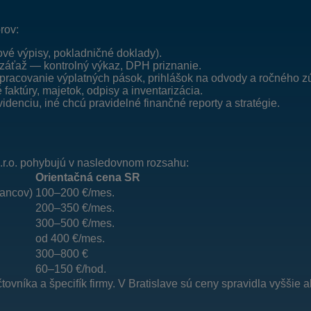
rov:
ové výpisy, pokladničné doklady).
 záťaž — kontrolný výkaz, DPH priznanie.
racovanie výplatných pások, prihlášok na odvody a ročného zú
faktúry, majetok, odpisy a inventarizácia.
denciu, iné chcú pravidelné finančné reporty a stratégie.
.r.o. pohybujú v nasledovnom rozsahu:
Orientačná cena SR
nancov)
100–200 €/mes.
200–350 €/mes.
300–500 €/mes.
od 400 €/mes.
300–800 €
60–150 €/hod.
čtovníka a špecifík firmy. V Bratislave sú ceny spravidla vyššie 