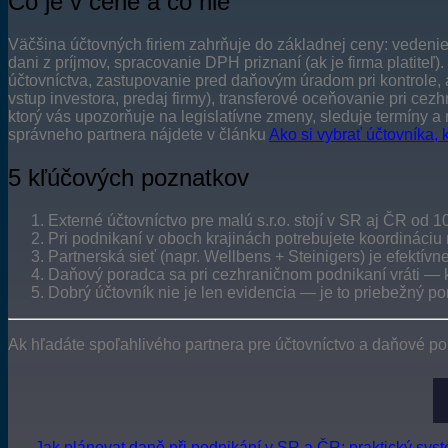
Čo je v cene a čo nie
Väčšina účtovných firiem zahrňuje do základnej ceny: vedenie
dani z príjmov, spracovanie DPH priznaní (ak je firma platite
účtovníctva, zastupovanie pred daňovým úradom pri kontrole, 
vstup investora, predaj firmy), transferové oceňovanie pri cez
ktorý vás upozorňuje na legislatívne zmeny, sleduje termíny a 
správneho partnera nájdete v článku
Ako si vybrať účtovníka,
5 kľúčových poznatkov
Externé účtovníctvo pre malú s.r.o. stojí v SR aj ČR o
Pri podnikaní v oboch krajinách potrebujete koordináci
Partnerská sieť (napr. Wellbens + Steinigers) je efektívn
Daňový poradca sa pri cezhraničnom podnikaní vráti — 
Dobrý účtovník nie je len evidencia — je to priebežný p
Ak hľadáte spoľahlivého partnera pre účtovníctvo a daňové po
Jak plánovat daně při podnikání v SR a ČR: praktický sys