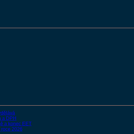
vydělává
ka a DPH
nně a konec EET
v roce 2026