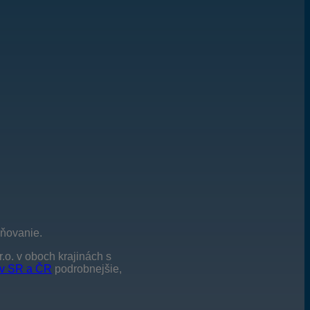
eňovanie.
.o. v oboch krajinách s
. v SR a ČR
podrobnejšie,