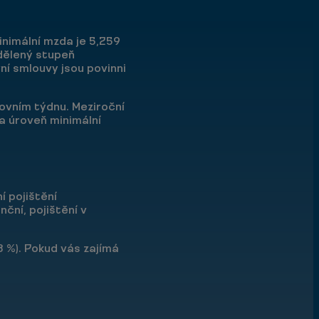
nimální mzda je 5,259
idělený stupeň
ní smlouvy jsou povinni
covním týdnu. Meziroční
na úroveň minimální
 pojištění
ční, pojištění v
8 %). Pokud vás zajímá