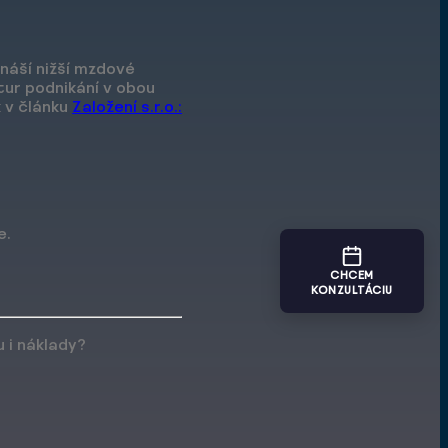
náší nižší mzdové
ktur podnikání v obou
k v článku
Založení s.r.o.:
e.
CHCEM
KONZULTÁCIU
 i náklady?