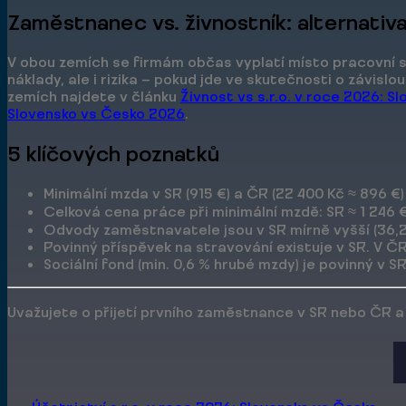
Zaměstnanec vs. živnostník: alternativ
V obou zemích se firmám občas vyplatí místo pracovní 
náklady, ale i rizika — pokud jde ve skutečnosti o závisl
zemích najdete v článku
Živnost vs s.r.o. v roce 2026: S
Slovensko vs Česko 2026
.
5 klíčových poznatků
Minimální mzda v SR (915 €) a ČR (22 400 Kč ≈ 896 €
Celková cena práce při minimální mzdě: SR ≈ 1 246 €, 
Odvody zaměstnavatele jsou v SR mírně vyšší (36,2 
Povinný příspěvek na stravování existuje v SR. V ČR
Sociální fond (min. 0,6 % hrubé mzdy) je povinný v 
Uvažujete o přijetí prvního zaměstnance v SR nebo ČR a 