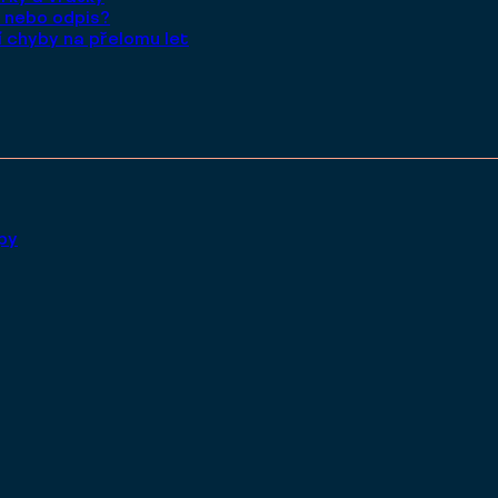
, nebo odpis?
í chyby na přelomu let
py