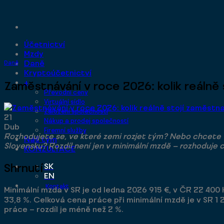
Přeskočit
na
obsah
Účetnictví
Mzdy
Daně
Daně
Kryptoúčetnictví
+
Zaměstnávání v roce 2026: kolik reálně
Převodní ceny
Virtuální sídlo
Založení společnosti
21
Nákup a prodej společností
Dub
Firemní služby
Rozhodujete se, ve které zemi rozjet tým? Nebo chcete v
Náš tým
Slovensku? Rozdíl není jen v minimální mzdě — rozhoduj
KONZULTACE
Shrnutí
SK
EN
Kontakt
Minimální mzda v SR je od ledna 2026 915 €, v ČR 22 400
33,8 %. Celková cena práce při minimální mzdě je v SR 1 
práce — rozdíl je méně než 2 %.