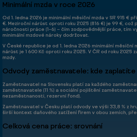
Minimální mzda v roce 2026
Od 1. ledna 2026 je minimální měsíční mzda v SR 915 € 
€. Meziroční nárůst oproti roku 2025 (816 €) je 99 €, co
náročnosti práce (1–6) — čím zodpovědnější práce, tím v
minimální mzdové nároky dodržovat.
V České republice je od 1. ledna 2026 minimální měsíční
nárůst je 1 600 Kč oproti roku 2025. V ČR od roku 2025 
mzdy.
Odvody zaměstnavatele: kde zaplatíte
Zaměstnavatel na Slovensku platí za každého zaměstnanc
zaměstnavatele (11 %) a sociální pojištění zaměstnavatele
nezaměstnanosti, rezervní fond).
Zaměstnavatel v Česku platí odvody ve výši 33,8 % z hrubé
širší kontext daňového zatížení firem v obou zemích, př
Celková cena práce: srovnání