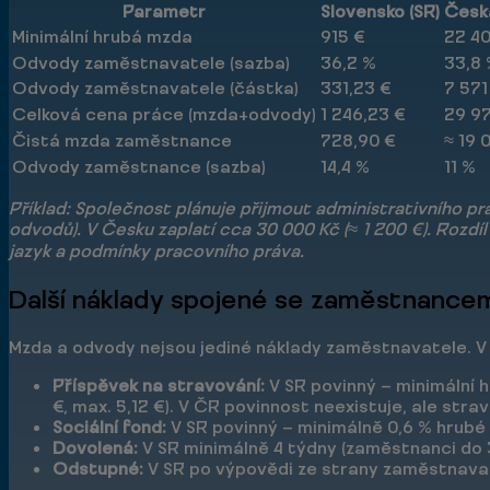
Parametr
Slovensko (SR)
Česká
Minimální hrubá mzda
915 €
22 40
Odvody zaměstnavatele (sazba)
36,2 %
33,8
Odvody zaměstnavatele (částka)
331,23 €
7 571
Celková cena práce (mzda+odvody)
1 246,23 €
29 97
Čistá mzda zaměstnance
728,90 €
≈ 19 
Odvody zaměstnance (sazba)
14,4 %
11 %
Příklad: Společnost plánuje přijmout administrativního p
odvodů). V Česku zaplatí cca 30 000 Kč (≈ 1 200 €). Rozdíl 
jazyk a podmínky pracovního práva.
Další náklady spojené se zaměstnance
Mzda a odvody nejsou jediné náklady zaměstnavatele. V o
Příspěvek na stravování:
V SR povinný — minimální 
€, max. 5,12 €). V ČR povinnost neexistuje, ale str
Sociální fond:
V SR povinný — minimálně 0,6 % hrubé
Dovolená:
V SR minimálně 4 týdny (zaměstnanci do 33
Odstupné:
V SR po výpovědi ze strany zaměstnava