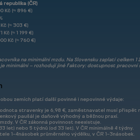
 republika (ČR)
0 Kč (≈ 896 €)
 %
 Kč (≈ 303 €)
1 Kč (≈ 1 199 €)
000 Kč (≈ 760 €)
racovníka na minimální mzdu. Na Slovensku zaplatí celkem 1
je minimální — rozhodují jiné faktory: dostupnost pracovní sí
m
bou zemích platí další povinné i nepovinné výdaje:
hodnota stravenky je 6,98 €, zaměstnavatel musí přispět 
avenkový paušál je daňově výhodný a běžnou praxí.
 mzdy. V ČR zákonná povinnost neexistuje.
 let) nebo 5 týdnů (od 33 let). V ČR minimálně 4 týdny.
tele 1–4násobek průměrného výdělku, v ČR 1–3násobek.