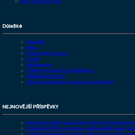
T:
+421 2 204 20 230
Důležité
Kontakt
Blog
Právní informace
Ceník
Reference
Příběh společnosti Wellbens
Wellbens.Digital
Zásady používání souborů cookie (EU)
NEJNOVĚJŠÍ PŘÍSPĚVKY
Komisní prodej: jak účtovat zboží, které není 
Odpočet DPH na vstupu: nejčastější pasti, kd
Daňové náklady e-shopu: balné, dopravné, vzo