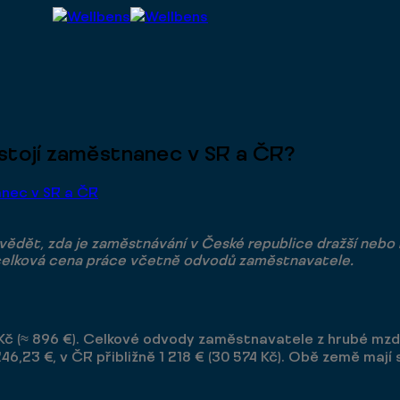
 stojí zaměstnanec v SR a ČR?
ědět, zda je zaměstnávání v České republice dražší nebo l
e celková cena práce včetně odvodů zaměstnavatele.
 Kč (≈ 896 €). Celkové odvody zaměstnavatele z hrubé mzdy
246,23 €, v ČR přibližně 1 218 € (30 574 Kč). Obě země maj