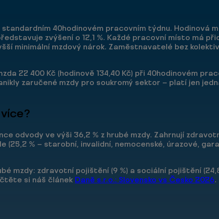
při standardním 40hodinovém pracovním týdnu. Hodinová mi
ž představuje zvýšení o 12,1 %. Každé pracovní místo má př
yšší minimální mzdový nárok. Zaměstnavatelé bez kolektiv
 mzda 22 400 Kč (hodinově 134,40 Kč) při 40hodinovém pra
zanikly zaručené mzdy pro soukromý sektor — platí jen jed
 více?
e odvody ve výši 36,2 % z hrubé mzdy. Zahrnují zdravotní
 (25,2 % — starobní, invalidní, nemocenské, úrazové, garan
 mzdy: zdravotní pojištění (9 %) a sociální pojištění (24,
ečtěte si náš článek
Daně s.r.o.: Slovensko vs Česko 2026
.