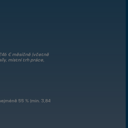
 246 € měsíčně (včetně
ly, místní trh práce,
nejméně 55 % (min. 3,84