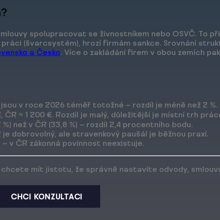
a?
smlouvy spolupracovat se živnostníkem nebo OSVČ. To při
ou práci (švarcsystém), hrozí firmám sankce. Srovnání stru
lovensko a Česko
. Více o zakládání firem v obou zemích pa
) jsou v roce 2026 téměř totožné — rozdíl je méně než 2 %.
ČR ≈ 1 200 €. Rozdíl je malý, důležitější je místní trh prác
%) než v ČR (33,8 %) — rozdíl 2,4 procentního bodu.
 je dobrovolný, ale stravenkový paušál je běžnou praxí.
SR — v ČR zákonná povinnost neexistuje.
chcete mít jistotu, že správně nastavíte odvody, smlouvu
CHCI KONZULTACI