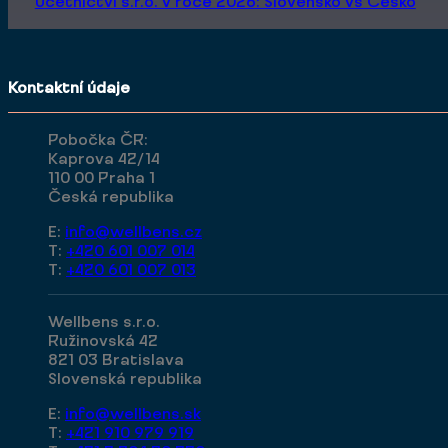
Účetnictví s.r.o. v roce 2026: Slovensko vs Česko
Kontaktní údaje
Pobočka ČR:
Kaprova 42/14
110 00 Praha 1
Česká republika
E:
info@wellbens.cz
T:
+420 601 007 014
T:
+420 601 007 013
Wellbens s.r.o.
Ružinovská 42
821 03 Bratislava
Slovenská republika
E:
info@wellbens.sk
T:
+421 910 979 919