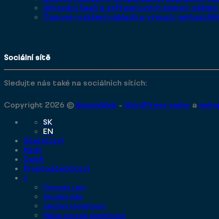
Účtování SaaS a softwarových licencí: náklad
Časové rozlišení nákladů a výnosů: nejčastějš
Sociální sítě
Sledujte nás také na sociálních sítích:
Copyright 2026 ©
BugesWeb
-
WordPress weby
a
esho
SK
EN
Účetnictví
Mzdy
Daně
Kryptoúčetnictví
+
Převodní ceny
Virtuální sídlo
Založení společnosti
Nákup a prodej společností