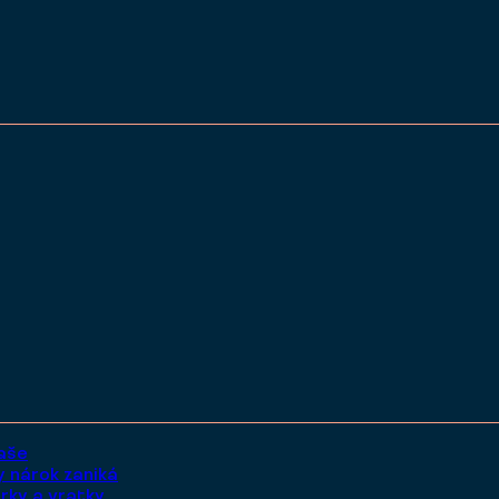
vaše
y nárok zaniká
rky a vratky