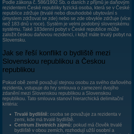
Podle zákona č. 586/1992 Sb. o daních z příjmů je daňovým
rezidentem České republiky fyzická osoba, která se v České
republice zdržuje (trvalé nebo dlouhodobé ubytování s
úmyslem zdržovat se zde) nebo se zde obvykle zdržuje (více
než 183 dnů v roce). Systém je velmi podobný slovenskému
systému. Také 183denní pobyt v České republice může
založit českou daňovou rezidenci, i když máte trvalý pobyt na
Slovensku.
Jak se řeší konflikt o bydliště mezi
Slovenskou republikou a Českou
republikou
Pokud obě země považují stejnou osobu za svého daňového
rezidenta, vstupuje do hry smlouva o zamezení dvojího
zdanění mezi Slovenskou republikou a Slovenskou
republikou. Tato smlouva stanoví hierarchická delimitační
kritéria:
Trvalé bydliště:
osoba se považuje za rezidenta v
zemi, kde má trvalé bydliště.
Centrum životních zájmů:
pokud má člověk trvalé
bydliště v obou zemích, rozhodují užší osobní a