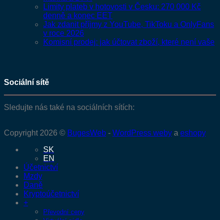
Limity plateb v hotovosti v Česku: 270 000 Kč
denně a konec EET
Jak zdanit příjmy z YouTube, TikToku a OnlyFans
v roce 2026
Komisní prodej: jak účtovat zboží, které není vaše
Sociální sítě
Sledujte nás také na sociálních sítích:
Copyright 2026 ©
BugesWeb
-
WordPress weby
a
eshopy
SK
EN
Účetnictví
Mzdy
Daně
Kryptoúčetnictví
+
Převodní ceny