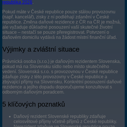
republika 2026
.
Pokud máte v České republice pouze stálou provozovnu
(např. kancelář), zisky z ní podléhají zdanění v České
republice. Změna daňové rezidence z ČR na ČR je možná,
ale vyžaduje důkladné posouzení vaší skutečné životní
situace – nestačí se pouze přeregistrovat. Potvrzení o
daňovém domicilu vydává na žádost místní finanční úřad.
Výjimky a zvláštní situace
Právnická osoba (s.r.o.) je daňovým rezidentem Slovenska,
pokud má na Slovensku sídlo nebo místo skutečného
vedení. Slovenská s.r.o. s provozovnou v České republice
zdaňuje zisky z této provozovny v České republice a
zbývající příjmy na Slovensku. Konkrétní posouzení daňové
rezidence a jejího dopadu doporučujeme konzultovat s
odborným daňovým poradcem.
5 klíčových poznatků
Daňový rezident Slovenské republiky zdaňuje
celosvětové příjmy včetně příjmů z České republiky.
Nerezident zdaňuje ve Slovenské republice pouze