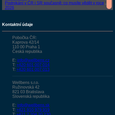
Podnikání v ČR i SR současně: co musíte vědět v roce
2026
Kontaktní údaje
Pobočka ČR:
Kaprova 42/14
110 00 Praha 1
Česká republika
E:
info@wellbens.cz
T:
+420 601 007 014
T:
+420 601 007 013
Wellbens s.r.o.
Ružinovská 42
821 03 Bratislava
Slovenská republika
E:
info@wellbens.sk
T:
+421 910 979 919
T:
+421 2 204 20 230