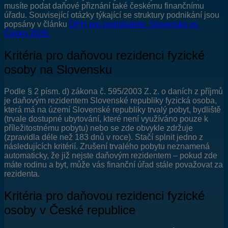
musíte podat daňové přiznání také českému finančnímu
úřadu. Související otázky týkající se struktury podnikání jsou
popsány v článku
DPH pro podnikatele: Slovensko vs.
Česko 2026.
Kritéria pro daňovou rezidenci fyzické
osoby na Slovensku
Podle § 2 písm. d) zákona č. 595/2003 Z. z. o daních z příjmů
je daňovým rezidentem Slovenské republiky fyzická osoba,
která má na území Slovenské republiky trvalý pobyt, bydliště
(trvale dostupné ubytování, které není využíváno pouze k
příležitostnému pobytu) nebo se zde obvykle zdržuje
(zpravidla déle než 183 dnů v roce). Stačí splnit jedno z
následujících kritérií. Zrušení trvalého pobytu neznamená
automaticky, že již nejste daňovým rezidentem – pokud zde
máte rodinu a byt, může vás finanční úřad stále považovat za
rezidenta.
Kritéria pro daňovou rezidenci fyzické
osoby v České republice