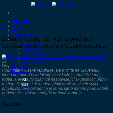
Přeskočit
na
obsah
Účetnictví
Mzdy
Daně
Daně
Kryptoúčetnictví
Daňová rezidence: kdy a proč se jí
+
zabývat při podnikání v České republice
Převodní ceny
Virtuální sídlo
Založení společnosti
Nákup a prodej společností
22
Firemní služby
Dub
Náš tým
Podnikáte v České republice, ale bydlíte na Slovensku.
KONZULTACE
Nebo naopak. Kolik dní strávíte v každé zemi? Kde máte
rodinu a byt? Tyto zdánlivě nesouvisející skutečnosti přímo
SK
rozhodují o tom, kde budete platit daně ze všech svých
EN
příjmů. Daňová rezidence je téma, které mnoho podnikatelů
Kontakt
podceňuje – dokud nepřijde daňová kontrola.
Souhrn