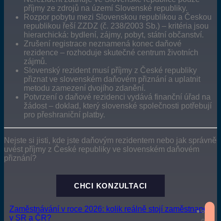
příjmy ze zdrojů na území Slovenské republiky.
Rozpor pobytu mezi Slovenskou republikou a Českou
republikou řeší ZZDZ (č. 238/2003 Sb.) – kritéria jsou
hierarchická: bydlení, zájmy, pobyt, státní občanství.
Zrušení registrace neznamená konec daňové
rezidence – rozhoduje skutečné centrum životních
zájmů.
Slovenský rezident musí příjmy z České republiky
přiznat ve slovenském daňovém přiznání a uplatnit
metodu zamezení dvojího zdanění.
Potvrzení o daňové rezidenci vydává finanční úřad na
žádost – doklad, který slovenské společnosti potřebují
pro přeshraniční platby.
Nejste si jisti, kde jste daňovým rezidentem nebo jak správně
uvést příjmy z České republiky ve slovenském daňovém
přiznání?
CHCI KONZULTACI
Zaměstnávání v roce 2026: kolik reálně stojí zaměstnanec
v SR a ČR?