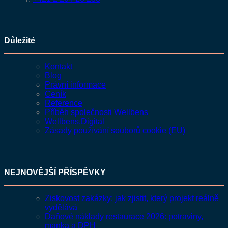
Důležité
Kontakt
Blog
Právní informace
Ceník
Reference
Příběh společnosti Wellbens
Wellbens.Digital
Zásady používání souborů cookie (EU)
NEJNOVĚJŠÍ PŘÍSPĚVKY
Ziskovost zakázky: jak zjistit, který projekt reálně
vydělává
Daňové náklady restaurace 2026: potraviny,
manka a DPH