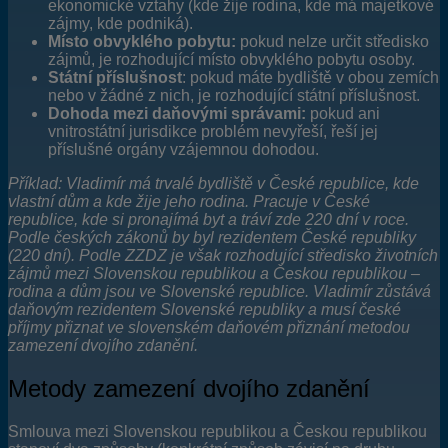
ekonomické vztahy (kde žije rodina, kde má majetkové
zájmy, kde podniká).
Místo obvyklého pobytu:
pokud nelze určit středisko
zájmů, je rozhodující místo obvyklého pobytu osoby.
Státní příslušnost
: pokud máte bydliště v obou zemích
nebo v žádné z nich, je rozhodující státní příslušnost.
Dohoda mezi daňovými správami:
pokud ani
vnitrostátní jurisdikce problém nevyřeší, řeší jej
příslušné orgány vzájemnou dohodou.
Příklad: Vladimír má trvalé bydliště v České republice, kde
vlastní dům a kde žije jeho rodina. Pracuje v České
republice, kde si pronajímá byt a tráví zde 220 dní v roce.
Podle českých zákonů by byl rezidentem České republiky
(220 dní). Podle ZZDZ je však rozhodující středisko životních
zájmů mezi Slovenskou republikou a Českou republikou –
rodina a dům jsou ve Slovenské republice. Vladimír zůstává
daňovým rezidentem Slovenské republiky a musí české
příjmy přiznat ve slovenském daňovém přiznání metodou
zamezení dvojího zdanění.
Metody zamezení dvojího zdanění
Smlouva mezi Slovenskou republikou a Českou republikou