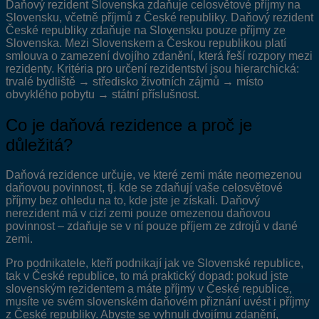
Daňový rezident Slovenska zdaňuje celosvětové příjmy na
Slovensku, včetně příjmů z České republiky. Daňový rezident
České republiky zdaňuje na Slovensku pouze příjmy ze
Slovenska. Mezi Slovenskem a Českou republikou platí
smlouva o zamezení dvojího zdanění, která řeší rozpory mezi
rezidenty. Kritéria pro určení rezidentství jsou hierarchická:
trvalé bydliště → středisko životních zájmů → místo
obvyklého pobytu → státní příslušnost.
Co je daňová rezidence a proč je
důležitá?
Daňová rezidence určuje, ve které zemi máte neomezenou
daňovou povinnost, tj. kde se zdaňují vaše celosvětové
příjmy bez ohledu na to, kde jste je získali. Daňový
nerezident má v cizí zemi pouze omezenou daňovou
povinnost – zdaňuje se v ní pouze příjem ze zdrojů v dané
zemi.
Pro podnikatele, kteří podnikají jak ve Slovenské republice,
tak v České republice, to má praktický dopad: pokud jste
slovenským rezidentem a máte příjmy v České republice,
musíte ve svém slovenském daňovém přiznání uvést i příjmy
z České republiky. Abyste se vyhnuli dvojímu zdanění,