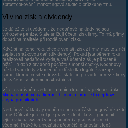
zprostředkování, marketingové studie a průzkumy trhu.
Vliv na zisk a dividendy
Je důležité si uvědomit, že nedaňové náklady nejsou
vyhozené peníze. Stále snižují účetní zisk firmy. To má přímý
dopad na majitele při rozdělování zisku.
Když si na konci roku chcete vyplatit zisk z firmy, musíte z něj
zaplatit srážkovou daň (dividendy). Pokud jste během roku
realizovali nedaňové výdaje, váš účetní zisk je přirozeně
nižší – a daň z dividend počítáte z menší částky. Nedaňový
náklad vám tedy v konečném důsledku legálně snižuje
sumu, kterou musíte odevzdat státu při převodu peněz z firmy
do vašeho soukromého vlastnictví.
Více o správném vedení firemních financí najdete v článku
Míchání osobních a firemních financí: proč je to nejdražší
chyba podnikatele
.
Nedaňové náklady jsou přirozenou součástí fungování každé
firmy. Důležité je umět je správně identifikovat, pochopit
jejich vliv na výsledky hospodaření a pracovat s nimi
vědomě. Právě to umožňuje přesnější plánování, lepší