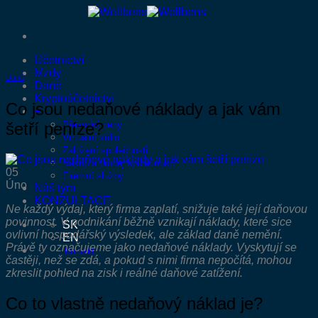
Přeskočit
na
obsah
Účetnictví
Mzdy
Daně
Daně
Kryptoúčetnictví
Co jsou nedaňové náklady a jak vám
+
šetří peníze?
Převodní ceny
Virtuální sídlo
Založení společnosti
Nákup a prodej společností
05
Firemní služby
Úno
Náš tým
KONZULTACE
Ne každý výdaj, který firma zaplatí, snižuje také její daňovou
povinnost. V podnikání běžně vznikají náklady, které sice
SK
ovlivní hospodářský výsledek, ale základ daně nemění.
EN
Právě ty označujeme jako nedaňové náklady. Vyskytují se
Kontakt
častěji, než se zdá, a pokud s nimi firma nepočítá, mohou
zkreslit pohled na zisk i reálné daňové zatížení.
Co to vlastně nedaňový náklad je?