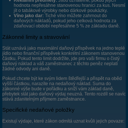
Reklamní předměty:
Jsou uznatelné, pokud jejich
hodnota nepřesáhne stanovenou hranici za kus. Nesmí
jít o tabákové výrobky nebo dárkové poukázky.
Víno jako dar:
Tiché víno můžete zahrnout do
daňových nákladů, pokud jeho celková hodnota za
zdaňovací období nepřesáhne 5 % ze základu daně.
Zákonné limity a stravování
Stát uznává jako maximální daňový příspěvek na jedno teplé
jídlo nebo finanční příspěvek konkrétní zákonem stanovenou
částku. Pokud tento limit dodržíte, jde pro vaši firmu o čistý
daňový náklad a váš zaměstnanec z těchto peněz neplatí
žádné odvody ani daně.
Pokud chcete být ke svým lidem štědřejší a přispět na oběd
vyšší částkou, narazíte na nedaňový náklad. Suma do
zákonné výše bude v pořádku a sníží vám základ daně,
přebytek stát jako daňový výdaj neuzná. Tento rozdíl se navíc
stává zdanitelným příjmem zaměstnance.
Specifické nedaňové položky
Existují výdaje, které zákon odmítá uznat kvůli jejich povaze: