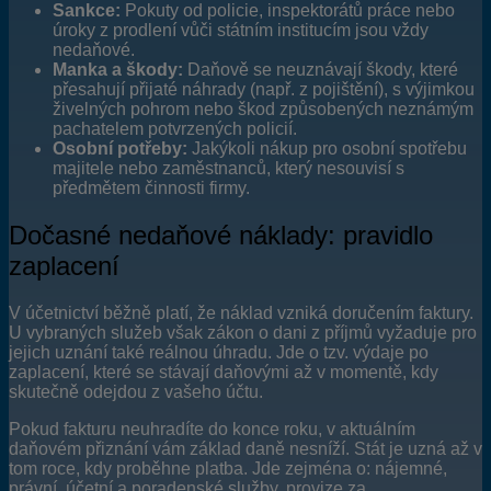
Sankce:
Pokuty od policie, inspektorátů práce nebo
úroky z prodlení vůči státním institucím jsou vždy
nedaňové.
Manka a škody:
Daňově se neuznávají škody, které
přesahují přijaté náhrady (např. z pojištění), s výjimkou
živelných pohrom nebo škod způsobených neznámým
pachatelem potvrzených policií.
Osobní potřeby:
Jakýkoli nákup pro osobní spotřebu
majitele nebo zaměstnanců, který nesouvisí s
předmětem činnosti firmy.
Dočasné nedaňové náklady: pravidlo
zaplacení
V účetnictví běžně platí, že náklad vzniká doručením faktury.
U vybraných služeb však zákon o dani z příjmů vyžaduje pro
jejich uznání také reálnou úhradu. Jde o tzv. výdaje po
zaplacení, které se stávají daňovými až v momentě, kdy
skutečně odejdou z vašeho účtu.
Pokud fakturu neuhradíte do konce roku, v aktuálním
daňovém přiznání vám základ daně nesníží. Stát je uzná až v
tom roce, kdy proběhne platba. Jde zejména o: nájemné,
právní, účetní a poradenské služby, provize za