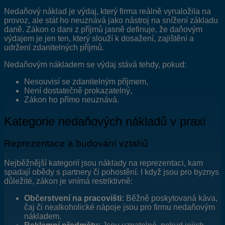
Nedaňový náklad je výdaj, který firma reálně vynaložila na
provoz, ale stát ho neuznává jako nástroj na snížení základu
daně. Zákon o dani z příjmů jasně definuje, že daňovým
výdajem je jen ten, který slouží k dosažení, zajištění a
udržení zdanitelných příjmů.
Nedaňovým nákladem se výdaj stává tehdy, pokud:
Nesouvisí se zdanitelným příjmem,
Není dostatečně prokazatelný,
Zákon ho přímo neuznává.
Kategorie nedaňových nákladů v praxi
Reprezentace a budování vztahů
Nejběžnější kategorií jsou náklady na reprezentaci, kam
spadají obědy s partnery či pohostění. I když jsou pro byznys
důležité, zákon je vnímá restriktivně:
Občerstvení na pracovišti:
Běžně poskytovaná káva,
čaj či nealkoholické nápoje jsou pro firmu nedaňovým
nákladem.