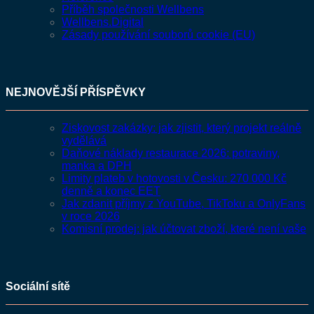
Příběh společnosti Wellbens
Wellbens.Digital
Zásady používání souborů cookie (EU)
NEJNOVĚJŠÍ PŘÍSPĚVKY
Ziskovost zakázky: jak zjistit, který projekt reálně
vydělává
Daňové náklady restaurace 2026: potraviny,
manka a DPH
Limity plateb v hotovosti v Česku: 270 000 Kč
denně a konec EET
Jak zdanit příjmy z YouTube, TikToku a OnlyFans
v roce 2026
Komisní prodej: jak účtovat zboží, které není vaše
Sociální sítě