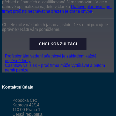
přehled o financích a kvalifikovanější rozhodování. Více o
daňové optimalizaci najdete v článku
Daňové plánování pro
firmy: proč ho nechávat na březen je drahá chyba
.
Chcete mít v nákladech jasno a jistotu, že s nimi pracujete
správně? Rádi vám pomůžeme.
CHCI KONZULTACI
Profesionální vedení účetnictví je základem každé
úspěšné firmy
Cashflow vs. zisk – proč firma může vydělávat a přitom
nemít peníze
Kontaktní údaje
Pobočka ČR:
Kaprova 42/14
110 00 Praha 1
Česká republika