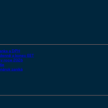
manka a DPH
 denně a konec EET
s v roce 2026
aše
 nárok zaniká