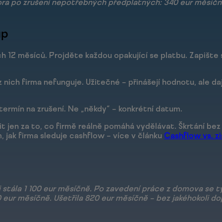
ra po zrušení nepotřebných předplatných: 340 eur měsíčně
up
ch 12 měsíců. Projděte každou opakující se platbu. Zapište si
 nich firma nefunguje. Užitečné – přinášejí hodnotu, ale da
termín na zrušení. Ne „někdy“ – konkrétní datum.
it jen za to, co firmě reálně pomáhá vydělávat. Škrtání be
, jak firma sleduje cashflow – více v článku
Cashflow vs. zi
i stála 1 100 eur měsíčně. Po zavedení práce z domova se 
0 eur měsíčně. Ušetřila 820 eur měsíčně – bez jakéhokoli d