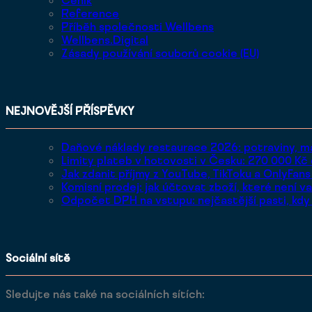
Reference
Příběh společnosti Wellbens
Wellbens.Digital
Zásady používání souborů cookie (EU)
NEJNOVĚJŠÍ PŘÍSPĚVKY
Daňové náklady restaurace 2026: potraviny, 
Limity plateb v hotovosti v Česku: 270 000 Kč
Jak zdanit příjmy z YouTube, TikToku a OnlyFan
Komisní prodej: jak účtovat zboží, které není v
Odpočet DPH na vstupu: nejčastější pasti, kdy
Sociální sítě
Sledujte nás také na sociálních sítích: