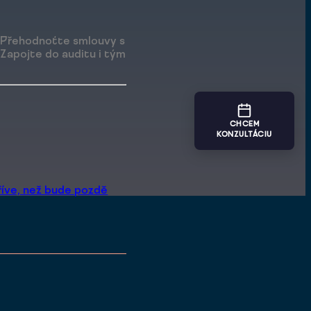
. Přehodnoťte smlouvy s
 Zapojte do auditu i tým
CHCEM
KONZULTÁCIU
dříve, než bude pozdě