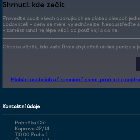
Shrnutí: kde začít
Proveďte audit všech opakujících se plateb alespoň jedn
dodavateli – ceny se mění, vyjednávejte. Nesoustřeďte se 
– zaměstnanci nejlépe vědí, co používají a co ne.
Chcete vědět, kde vaše firma zbytečně utrácí peníze a j
Míchání osobních a firemních financí: proč je to nejdr
Kontaktní údaje
Pobočka ČR:
Kaprova 42/14
110 00 Praha 1