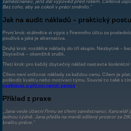
zaměstnanec, jenž dal výpověď před rokem. Celková úspo
Bez toho, aby se cokoli v práci změnilo.“
Jak na audit nákladů – praktický post
První krok: stáhněte si výpis z firemního účtu za poslední
používá a jaká je alternativa.
Druhý krok: rozdělte náklady do tří skupin. Nezbytné – bez
Zbytečné – okamžitě zrušit.
Třetí krok: pro každý zbytečný náklad nastavte konkrétní 
Cílem není snižovat náklady za každou cenu. Cílem je plat
poškodit kvalitu nebo motivaci týmu. Souvisí to také s tím
vydělávat a přitom nemít peníze
.
Příklad z praxe
„Jana vede účetní firmu se třemi zaměstnanci. Kancelář j
jednou týdně. Jana přešla na menší sdílený prostor za 28
kvalitu práce.“