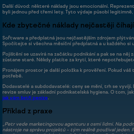
Další důvod: některé náklady jsou emocionální. Reprezenta
byli jednou před třemi lety. Tyto výdaje působí legitimně, a
Kde zbytečné náklady nejčastěji číhají
Software a předplatná jsou nejčastějším zdrojem plýtvání.
Spočítejte si všechna měsíční předplatná a u každého si 
Pojištění se uzavírá na začátku podnikání a pak se na něj
zůstane staré. Někdy platíte za krytí, které nepotřebujet
Pronájem prostor je další položka k prověření. Pokud váš
potřebě.
Dodavatelé a subdodavatelé: ceny se mění, trh se vyvíjí. 
revize smluv je základní podnikatelská hygiena. O tom, ja
jak vám šetří peníze
.
Příklad z praxe
„Petr vede marketingovou agenturu s osmi lidmi. Na podnět 
nástroje na správu projektů – tým reálně používal jeden. P