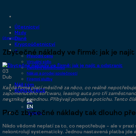
Přeskočit
na
obsah
Účetnictví
Mzdy
Daně
Účetnictví
Kryptoúčetnictví
+
Zbytečné náklady ve firmě: jak je najít
Převodní ceny
Virtuální sídlo
Založení společnosti
03
Nákup a prodej společností
Dub
Firemní služby
Náš tým
Každá firma platí měsíčně za něco, co reálně nepotřebuje
KONZULTACE
zapomenutého softwaru, leasing auta pro tři zaměstnanc
nevznikají najednou. Přibývají pomalu a potichu. Tento člá
SK
EN
Proč zbytečné náklady tak dlouho přež
Kontakt
Nikdo vědomě neplatí za to, co nepotřebuje – ale v praxi
nekontrolují systematicky. Jednou nastavená platba jde a