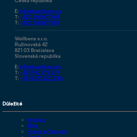
Česká republika
E:
info@wellbens.cz
T:
+420 601 007 014
T:
+420 601 007 013
Wellbens s.r.o.
Ružinovská 42
821 03 Bratislava
Slovenská republika
E:
info@wellbens.sk
T:
+421 910 979 919
T:
+421 2 204 20 230
Důležité
Kontakt
Blog
Právní informace
Ceník