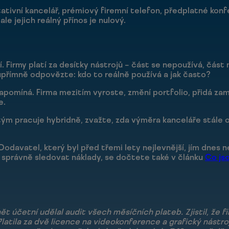
tivní kancelář, prémiový firemní telefon, předplatné konfe
le jejich reálný přínos je nulový.
 Firmy platí za desítky nástrojů – část se nepoužívá, část 
upřímně odpovězte: kdo to reálně používá a jak často?
 zapomíná. Firma mezitím vyroste, změní portfolio, přidá za
e.
 tým pracuje hybridně, zvažte, zda výměra kanceláře stále 
Dodavatel, který byl před třemi lety nejlevnější, jím dnes 
k správně sledovat náklady, se dočtete také v článku
Co js
účetní udělal audit všech měsíčních plateb. Zjistil, že fir
latila za dvě licence na videokonference a grafický nástroj