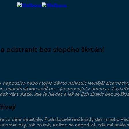
 a odstranit bez slepého škrtání
, nepoužívá nebo mohla dávno nahradit levnější alternativ
e, nadměrná kancelář pro tým pracující z domova. Zbyteč
nek vám ukáže, kde je hledat a jak se jich zbavit bez poškoz
ívají
 se to děje neustále. Podnikatelé řeší každý den mnoho věc
utomaticky, rok co rok, a nikdo se nepodívá, zda má stále 