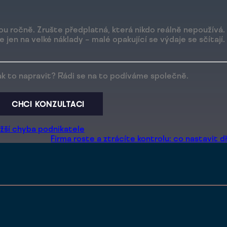
ou ročně. Zrušte předplatná, která nikdo reálně nepoužívá
jen na velké náklady – malé opakující se výdaje se sčítají.
ak to napravit? Rádi se na to podíváme společně.
CHCI KONZULTACI
ažší chyba podnikatele
Firma roste a ztrácíte kontrolu: co nastavit 