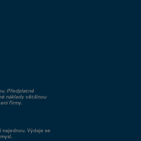
ou. Předplatné
né náklady většinou
ení firmy.
í najednou. Výdaje se
smysl.