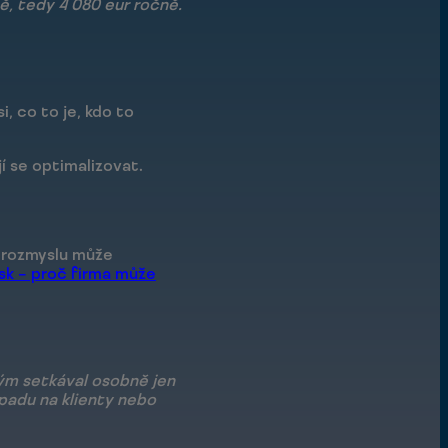
, tedy 4 080 eur ročně.
, co to je, kdo to
jí se optimalizovat.
z rozmyslu může
sk – proč firma může
tým setkával osobně jen
opadu na klienty nebo