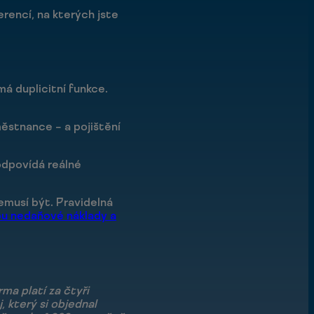
rencí, na kterých jste
má duplicitní funkce.
městnance – a pojištění
odpovídá reálné
nemusí být. Pravidelná
ou nedaňové náklady a
ma platí za čtyři
, který si objednal