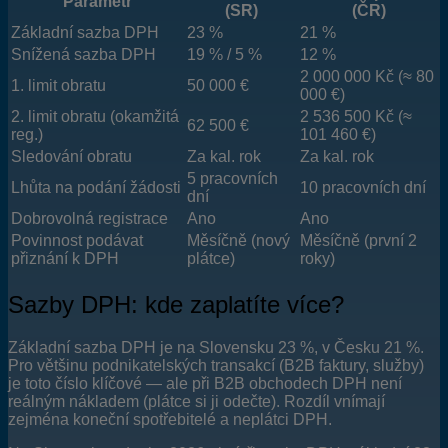
Parametr
(SR)
(ČR)
Základní sazba DPH
23 %
21 %
Snížená sazba DPH
19 % / 5 %
12 %
2 000 000 Kč (≈ 80
1. limit obratu
50 000 €
000 €)
2. limit obratu (okamžitá
2 536 500 Kč (≈
62 500 €
reg.)
101 460 €)
Sledování obratu
Za kal. rok
Za kal. rok
5 pracovních
Lhůta na podání žádosti
10 pracovních dní
dní
Dobrovolná registrace
Ano
Ano
Povinnost podávat
Měsíčně (nový
Měsíčně (první 2
přiznání k DPH
plátce)
roky)
Sazby DPH: kde zaplatíte více?
Základní sazba DPH je na Slovensku 23 %, v Česku 21 %.
Pro většinu podnikatelských transakcí (B2B faktury, služby)
je toto číslo klíčové — ale při B2B obchodech DPH není
reálným nákladem (plátce si ji odečte). Rozdíl vnímají
zejména koneční spotřebitelé a neplátci DPH.