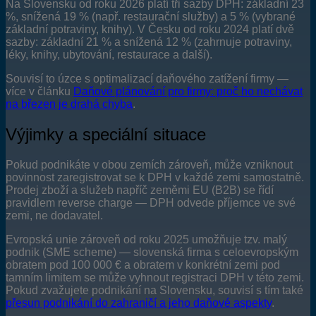
Na Slovensku od roku 2026 platí tři sazby DPH: základní 23
%, snížená 19 % (např. restaurační služby) a 5 % (vybrané
základní potraviny, knihy). V Česku od roku 2024 platí dvě
sazby: základní 21 % a snížená 12 % (zahrnuje potraviny,
léky, knihy, ubytování, restaurace a další).
Souvisí to úzce s optimalizací daňového zatížení firmy —
více v článku
Daňové plánování pro firmy: proč ho nechávat
na březen je drahá chyba
.
Výjimky a speciální situace
Pokud podnikáte v obou zemích zároveň, může vzniknout
povinnost zaregistrovat se k DPH v každé zemi samostatně.
Prodej zboží a služeb napříč zeměmi EU (B2B) se řídí
pravidlem reverse charge — DPH odvede příjemce ve své
zemi, ne dodavatel.
Evropská unie zároveň od roku 2025 umožňuje tzv. malý
podnik (SME scheme) — slovenská firma s celoevropským
obratem pod 100 000 € a obratem v konkrétní zemi pod
tamním limitem se může vyhnout registraci DPH v této zemi.
Pokud zvažujete podnikání na Slovensku, souvisí s tím také
přesun podnikání do zahraničí a jeho daňové aspekty
.