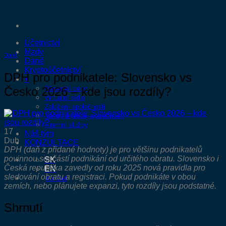
Přeskočit
na
obsah
Účetnictví
Mzdy
Daně
Daně
Kryptoúčetnictví
DPH pro podnikatele: Slovensko vs
+
Česko 2026 – kde jsou rozdíly?
Převodní ceny
Virtuální sídlo
Založení společnosti
Nákup a prodej společností
Firemní služby
17
Náš tým
Dub
KONZULTACE
DPH (daň z přidané hodnoty) je pro většinu podnikatelů
povinnou součástí podnikání od určitého obratu. Slovensko i
SK
Česká republika zavedly od roku 2025 nová pravidla pro
EN
sledování obratu a registraci. Pokud podnikáte v obou
Kontakt
zemích, nebo plánujete expanzi, tyto rozdíly jsou podstatné.
Shrnutí