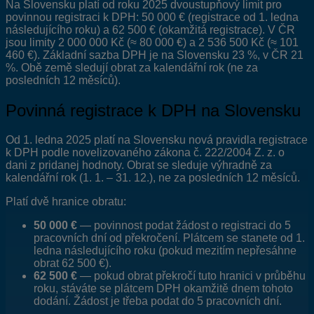
Na Slovensku platí od roku 2025 dvoustupňový limit pro
povinnou registraci k DPH: 50 000 € (registrace od 1. ledna
následujícího roku) a 62 500 € (okamžitá registrace). V ČR
jsou limity 2 000 000 Kč (≈ 80 000 €) a 2 536 500 Kč (≈ 101
460 €). Základní sazba DPH je na Slovensku 23 %, v ČR 21
%. Obě země sledují obrat za kalendářní rok (ne za
posledních 12 měsíců).
Povinná registrace k DPH na Slovensku
Od 1. ledna 2025 platí na Slovensku nová pravidla registrace
k DPH podle novelizovaného zákona č. 222/2004 Z. z. o
dani z pridanej hodnoty. Obrat se sleduje výhradně za
kalendářní rok (1. 1. – 31. 12.), ne za posledních 12 měsíců.
Platí dvě hranice obratu:
50 000 €
— povinnost podat žádost o registraci do 5
pracovních dní od překročení. Plátcem se stanete od 1.
ledna následujícího roku (pokud mezitím nepřesáhne
obrat 62 500 €).
62 500 €
— pokud obrat překročí tuto hranici v průběhu
roku, stáváte se plátcem DPH okamžitě dnem tohoto
dodání. Žádost je třeba podat do 5 pracovních dní.