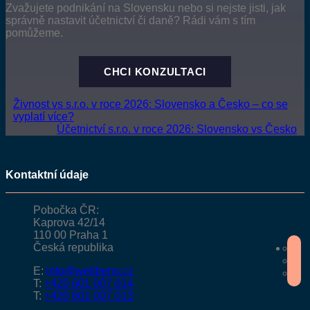
Zvažujete podnikání na Slovensku nebo si nejste jisti, jak
správně nastavit účetnictví či daně? Rádi vám s tím
pomůžeme.
CHCI KONZULTACI
Živnost vs s.r.o. v roce 2026: Slovensko a Česko – co se
vyplatí více?
Účetnictví s.r.o. v roce 2026: Slovensko vs Česko
Kontaktní údaje
Pobočka ČR:
Kaprova 42/14
110 00 Praha 1
Česká republika
E:
info@wellbens.cz
T:
+420 601 007 014
T:
+420 601 007 013