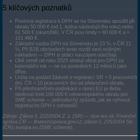
5 klíčových poznatků
Povinná registrace k DPH se na Slovensku spouští při
obratu 50 000 € (od 1. ledna následujícího roku) nebo
62 500 € (okamžitě). V ČR jsou limity ≈ 80 000 € a ≈
101 460 €.
Základní sazba DPH na Slovensku je 23 %, v ČR 21
%. Při B2B obchodech tento rozdíl není reálným
nákladem — DPH si plátci navzájem odečítají.
Obě země od roku 2025 sledují obrat pro DPH za
kalendářní rok — ne za posledních 12 měsíců jako
dříve.
Lhůta na podání žádosti o registraci: SR = 5 pracovních
dní, ČR = 10 pracovních dní od překročení obratu.
Při přeshraničním podnikání v rámci EU je třeba
sledovat limit 100 000 € celoevropského obratu pro
SME scheme — jednoduchý způsob, jak se vyhnout
registracím DPH v zahraničí.
Zdroje: Zákon č. 222/2004 Z. z. (SR) — slov-lex.sk; Finanční
správa ČR — financnisprava.gov.cz; zákon č. 235/2004 Sb.
(ČR); europa.eu (SME scheme).