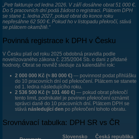
„Petr fakturuje od ledna 2026. V září dosáhne obrat 51 000 €.
Do 5 pracovních dní podá žádost o registraci. Plátcem DPH
se stane 1. ledna 2027, pokud obrat do konce roku
nepřesáhne 62 500 €. Pokud ho v listopadu překročí, stává
se plátcem okamžitě.“
Povinná registrace k DPH v Česku
V Česku platí od roku 2025 obdobná pravidla podle
novelizovaného zákona č. 235/2004 Sb. o dani z přidané
hodnoty. Obrat se rovněž sleduje za kalendářní rok:
2 000 000 Kč (≈ 80 000 €)
— povinnost podat přihlášku
do 10 pracovních dní od překročení. Plátcem se stanete
od 1. ledna následujícího roku.
2 536 500 Kč (≈ 101 460 €)
— pokud obrat překročí
tento limit, podnikatel je povinen překročení oznámit
správci daně do 10 pracovních dní. Plátcem DPH se
stává
následující den
po překročení tohoto obratu.
Srovnávací tabulka: DPH SR vs ČR
Slovensko
Česká republika