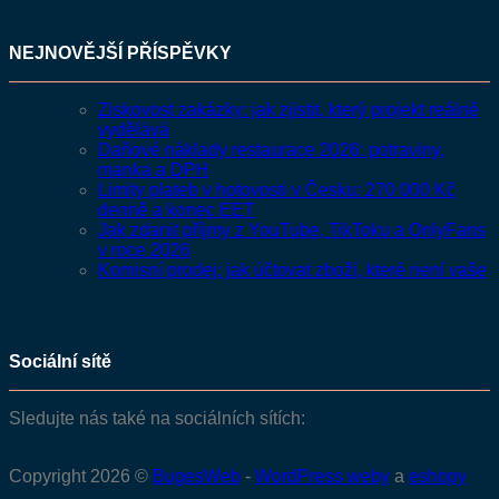
NEJNOVĚJŠÍ PŘÍSPĚVKY
Ziskovost zakázky: jak zjistit, který projekt reálně
vydělává
Daňové náklady restaurace 2026: potraviny,
manka a DPH
Limity plateb v hotovosti v Česku: 270 000 Kč
denně a konec EET
Jak zdanit příjmy z YouTube, TikToku a OnlyFans
v roce 2026
Komisní prodej: jak účtovat zboží, které není vaše
Sociální sítě
Sledujte nás také na sociálních sítích:
Copyright 2026 ©
BugesWeb
-
WordPress weby
a
eshopy